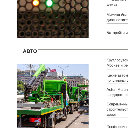
алмаз
Мимика бол
диагностике
Батарейки и
АВТО
Круглосуточ
Москве и ре
Какие авто
популярны 
Aston Marti
внедорожни
Современны
строительс
дорог
Профессион