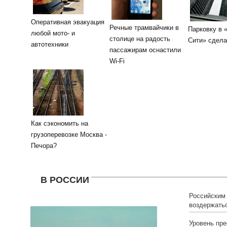
Оперативная эвакуация
Речные трамвайчики в
Парковку в 
любой мото- и
столице на радость
Сити» сдела
автотехники
пассажирам оснастили
Wi-Fi
Как сэкономить на
грузоперевозке Москва -
Печора?
В РОССИИ
Российским
воздержать
Мальдив
Уровень пре