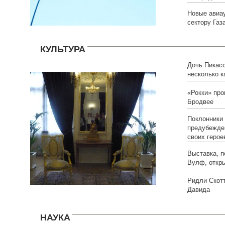
Новые авиа
сектору Газ
КУЛЬТУРА
Дочь Пикас
несколько к
«Рокки» про
Бродвее
Поклонники 
предубежде
своих герое
Выставка, 
Вулф, откр
Ридли Скотт
Давида
НАУКА