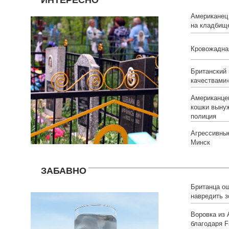
Американец 
на кладбищ
Кровожадна
Британский 
качествами
Американцев
кошки выну
полиция
Агрессивны
Минск
ЗАБАВНО
Британца о
навредить 
Воровка из
благодаря 