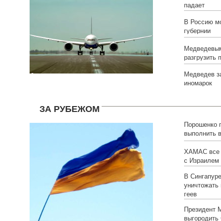
падает
В Россию мо
губернии
Медведевым
разгрузить 
Медведев за
иномарок
ЗА РУБЕЖОМ
Порошенко
выполнить 
ХАМАС все 
с Израилем
В Сингапуре
уничтожать 
геев
Президент 
выгородить