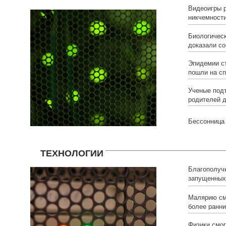
Видеоигры 
никчемности
Биологичес
доказали со
Эпидемии с
пошли на с
Ученые подт
родителей д
Бессонница
ТЕХНОЛОГИИ
Благополуч
запущенных 
под вопрос
Малярию см
более ранни
Физики смог