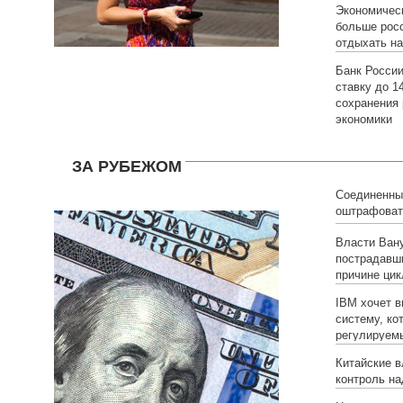
Экономическ
больше рос
отдыхать н
Банк Росси
ставку до 1
сохранения
экономики
ЗА РУБЕЖОМ
Соединенны
оштрафовать
млрд. за не
Власти Вану
валютном р
пострадавш
причине цик
IBM хочет 
систему, ко
регулируем
Китайские 
контроль на