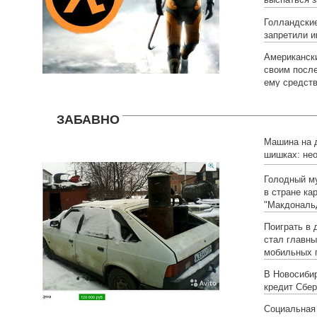
Голландские
запретили и
Американск
своим посл
ему средств
ЗАБАВНО
Машина на д
шишках: не
омского ав
Голодный м
в стране ка
"Макдональ
Поиграть в 
стал главн
мобильных 
В Новосиби
кредит Сбер
Социальная 