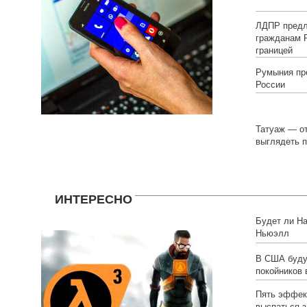
ЛДПР предл
гражданам 
границей
Румыния пре
России
Татуаж — о
выглядеть 
ИНТЕРЕСНО
Будет ли Hal
Ньюэлл
В США буду
покойников 
Пять эффек
выспаться з