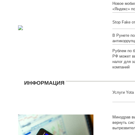
Новое моби
«Яндекс» по
Stop Fake о
В Рунете по
антикоррупц
Рублем по 
РФ может в
налог для з
компаний
ИНФОРМАЦИЯ
Услуги Yota
Минздрав в
вернуть си
вытрезвите