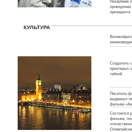
Назарбаев п
проведении
президента
КУЛЬТУРА
Великобрита
кинокомеди
Создатель 
приоткрыл з
тайной
Писатель-ф
выдвинул о
фильма «Ав
Состоялся 
фильма, по
отечествен
Олимпийски