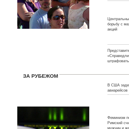
Центральны
борьбу с ма
акций
Представит
«Справедли
штрафовать
ЗА РУБЕЖОМ
В США заде
авиарейсов 
пилотов
Феминизм п
Римский счи
мужчин и ж