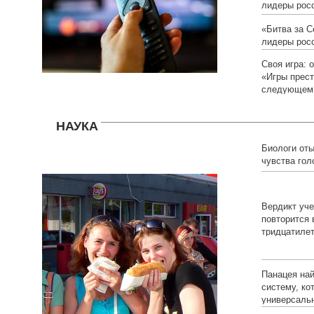
лидеры росс
«Битва за 
лидеры росс
Своя игра: 
«Игры прест
следующем 
НАУКА
Биологи от
чувства гол
мозге
Вердикт уч
повторится
тридцатиле
Панацея на
систему, ко
универсаль