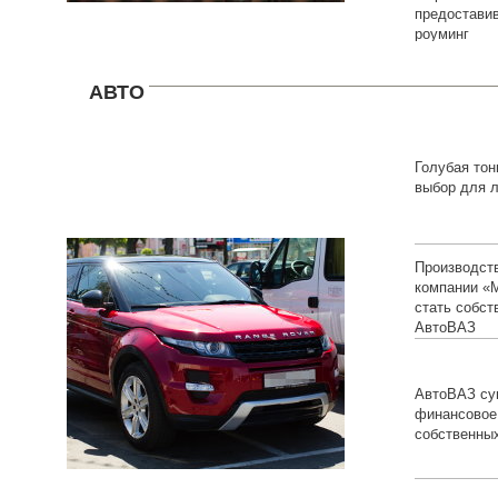
предостави
роуминг
АВТО
Голубая тон
выбор для 
Производст
компании «М
стать собст
АвтоВАЗ
АвтоВАЗ су
финансовое
собственны