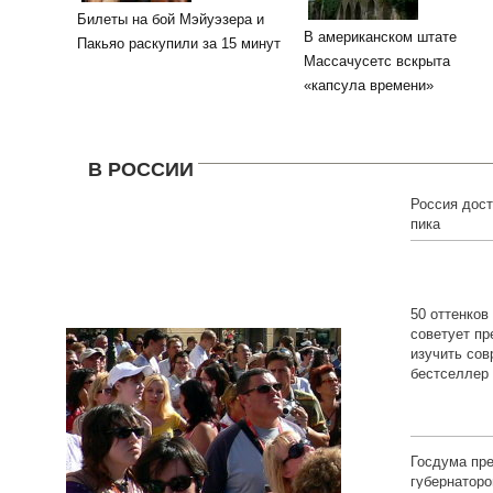
Билеты на бой Мэйуэзера и
В американском штате
Пакьяо раскупили за 15 минут
Массачусетс вскрыта
«капсула времени»
В РОССИИ
Россия дос
пика
50 оттенков
советует пр
изучить со
бестселлер
Госдума пр
губернаторо