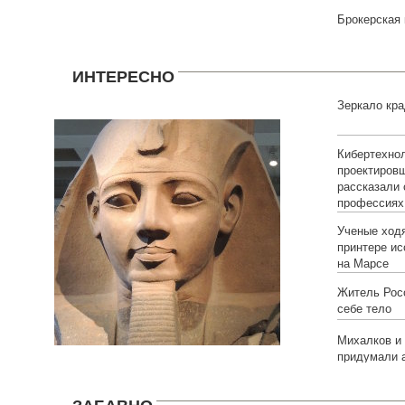
Брокерская
ИНТЕРЕСНО
Зеркало кра
Кибертехнол
проектировщ
рассказали
профессиях
Ученые ходя
принтере и
на Марсе
Житель Рос
себе тело
Михалков и
придумали а