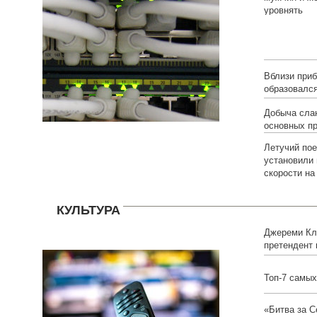
уровнять
Вблизи при
образовался
Добыча слан
основных п
Летучий пое
установили 
скорости на
КУЛЬТУРА
Джереми Кл
претендент 
российской 
Топ-7 самых
«Битва за 