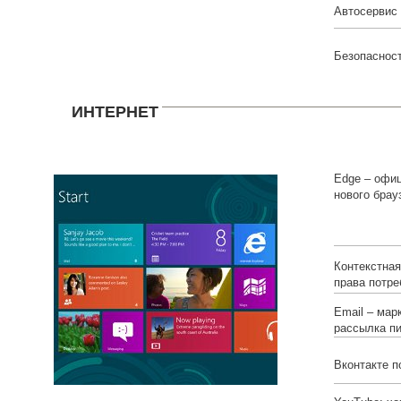
Автосервис
Безопасност
ИНТЕРНЕТ
Edge – офи
нового брау
Microsoft
Контекстна
права потре
Email – мар
рассылка п
Вконтакте п