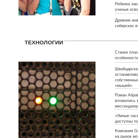
Ребенка зак
ученые осв
Древние жив
сибирских в
ТЕХНОЛОГИИ
Станки плаз
особенност
Швейцарская
останавлива
собственны
«мышей».
Роман Абра
вложились 
мессенджер
«Умные часы
доступны по
Компания Go
на рынок мо