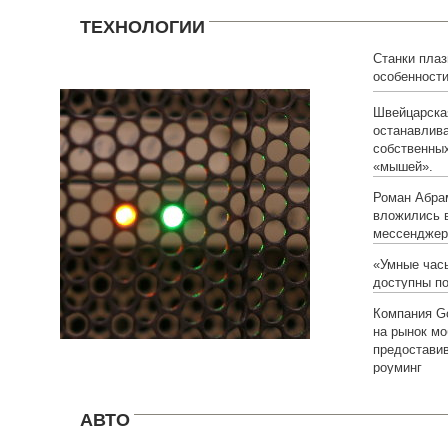
ТЕХНОЛОГИИ
Станки плаз
особенност
Швейцарская
останавлива
собственны
«мышей».
Роман Абра
вложились 
мессенджер
«Умные часы
доступны по
Компания Go
на рынок мо
предостави
роуминг
АВТО