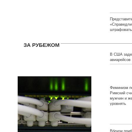
Представит
«Справедли
штрафовать
ЗА РУБЕЖОМ
В США заде
авиарейсов 
пилотов
Феминизм п
Римский счи
мужчин и ж
уровнять
Вблизи при