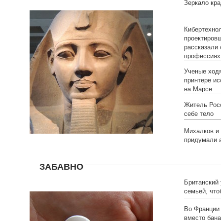
Зеркало кра
Кибертехнол
проектировщ
рассказали
профессиях
Ученые ходя
принтере и
на Марсе
Житель Рос
себе тело
Михалков и
придумали а
ЗАБАВНО
Британский
семьей, что
Во Франции
вместо бана