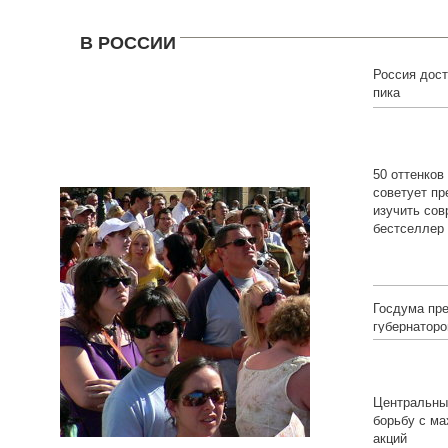
В РОССИИ
Россия дос
пика
50 оттенков
советует пр
изучить со
бестселлер
Госдума пр
губернаторо
Центральны
борьбу с ма
акций