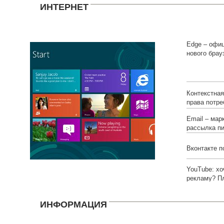
ИНТЕРНЕТ
Edge – офи
нового брау
Microsoft
Контекстна
права потре
Email – мар
рассылка п
Вконтакте п
YouTube: х
рекламу? П
ИНФОРМАЦИЯ