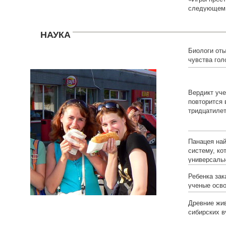
следующем 
НАУКА
Биологи от
чувства гол
мозге
Вердикт уч
повторится
тридцатиле
Панацея на
систему, ко
универсаль
Ребенка зак
ученые осв
Древние жив
сибирских в