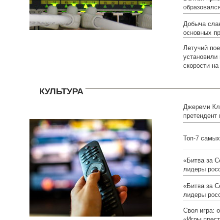
образовался
Добыча слан
основных п
Летучий пое
установили 
скорости на
КУЛЬТУРА
Джереми Кл
претендент 
российской 
Топ-7 самых
«Битва за 
лидеры росс
«Битва за 
лидеры росс
Своя игра: 
«Игры прест