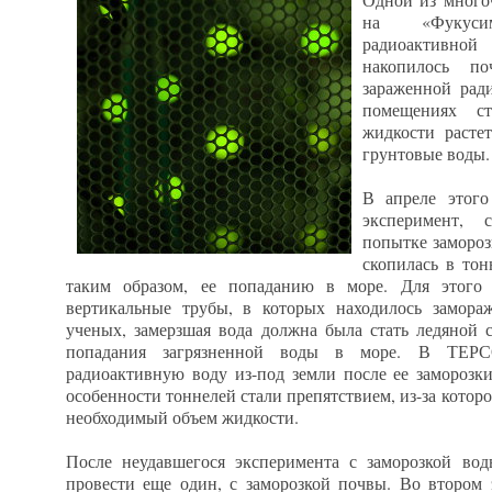
на «Фукусим
радиоактивной
накопилось п
зараженной рад
помещениях ст
жидкости расте
грунтовые воды.
В апреле этог
эксперимент, 
попытке замороз
скопилась в тон
таким образом, ее попаданию в море. Для этого
вертикальные трубы, в которых находилось замор
ученых, замерзшая вода должна была стать ледяной с
попадания загрязненной воды в море. В ТЕРС
радиоактивную воду из-под земли после ее заморозк
особенности тоннелей стали препятствием, из-за которо
необходимый объем жидкости.
После неудавшегося эксперимента с заморозкой во
провести еще один, с заморозкой почвы. Во втором