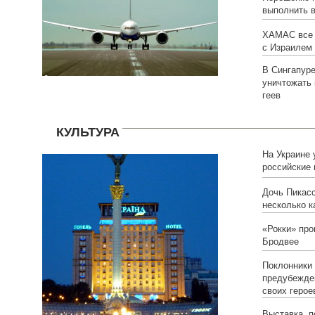
выполнить 
ХАМАС все 
с Израилем
В Сингапуре
уничтожать 
геев
КУЛЬТУРА
На Украине 
российские 
Дочь Пикас
несколько к
«Рокки» про
Бродвее
Поклонники 
предубежде
своих герое
Выставка, 