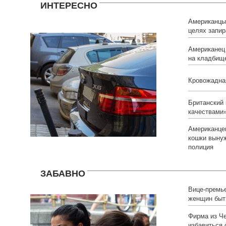
ИНТЕРЕСНО
Американцы
целях запир
Американец 
на кладбищ
Кровожадна
Британский 
качествами
Американцев
кошки выну
полиция
ЗАБАВНО
Вице-премье
женщин быт
высокомора
Фирма из Ч
избавиться 