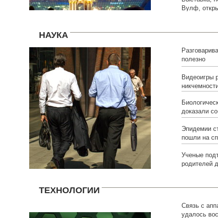
Вулф, откр
НАУКА
Разговарива
полезно
Видеоигры 
никчемности
Биологичес
доказали со
Эпидемии с
пошли на с
Ученые подт
родителей д
ТЕХНОЛОГИИ
Связь с ап
удалось во