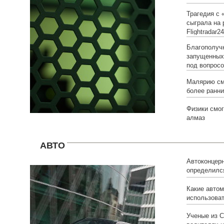
Трагедия с 
сыграла на
Flightradar24
Благополуч
запущенных 
под вопрос
Малярию см
более ранни
Физики смог
алмаз
АВТО
Автоконцерн
определился
Mercedes в 
Какие авто
использоват
Ученые из 