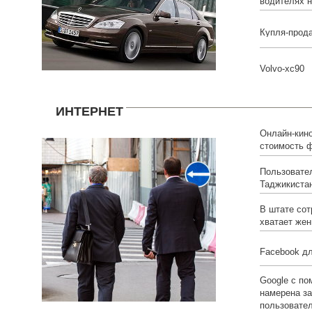
водителях н
Купля-прод
Volvo-xc90
ИНТЕРНЕТ
Онлайн-кино
стоимость 
Пользовате
Таджикиста
В штате сот
хватает же
Facebook д
Google с п
намерена за
пользовате