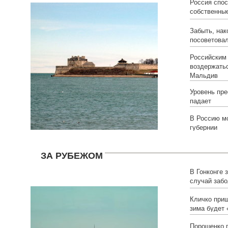
Россия спос
собственны
Забыть, нак
посоветовал
Российским
воздержать
Мальдив
Уровень пре
падает
В Россию мо
губернии
ЗА РУБЕЖОМ
В Гонконге 
случай заб
Кличко приш
зима будет 
Порошенко