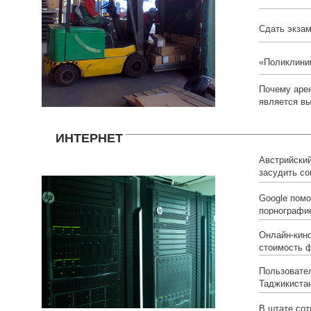
Сдать экза
«Поликлини
Почему аре
является в
ИНТЕРНЕТ
Австрийский
засудить со
Google помо
порнографи
Онлайн-кино
стоимость 
Пользовате
Таджикиста
В штате сот