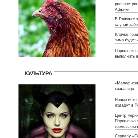
распростран
Африки
В Гонконге 
случай заб
Кличко приш
зима будет 
Порошенко
выполнить 
КУЛЬТУРА
«Малефисен
красавице
Новые исто
издадут в Р
Центр Рерих
Порошенко 
горловский 
Сериалу «С