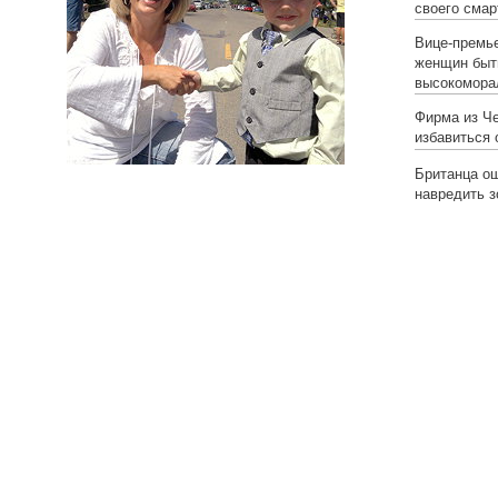
своего сма
Вице-премье
женщин быт
высокомора
Фирма из Ч
избавиться 
Британца о
навредить 