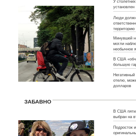
У столетних
установлен
Люди долж
ответственн
территорию
Минувшей н
могли набл
необычное 
В США «обч
большую га
Негативный 
отелю, може
долларов
ЗАБАВНО
В США пяти
выбран на в
Подросток 
оригинальны