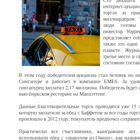
интернет-аукцио
торгах за пра
миллиардером. 
люди готовы 
инвестор Уорр
представляет со
также это один
планете. Журна
третье место в 
состояние состав
В этом году победителем аукциона стал человек по и
Сингапуре и работает в компании EMES. За удово
сингапурец заплатил 2,17 миллиона. Победитель будет
нью-йоркском ресторане на Манхэттене.
Данные благотворительные торги проводятся уже 15 л
которую заплатили за обед с Баффетом за все годы торг
произошло в 2012 году, покупатель предпочел сохранит
Практически все счастливчики, выигравшие лот,
использовали обед с «оракулом из Омахи», как назыв