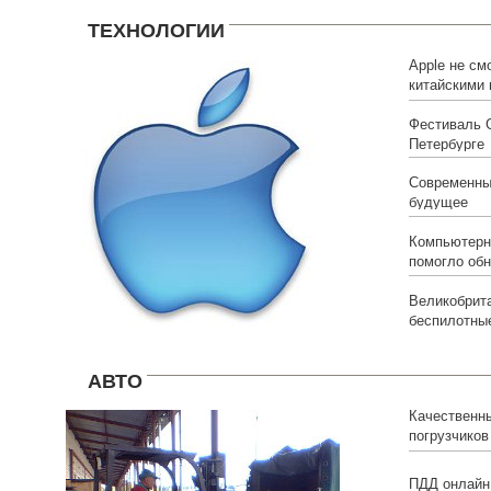
ТЕХНОЛОГИИ
Apple не см
китайскими 
Фестиваль 
Петербурге
Современны
будущее
Компьютерн
помогло обн
Великобрита
беспилотны
АВТО
Качественн
погрузчиков
ПДД онлайн