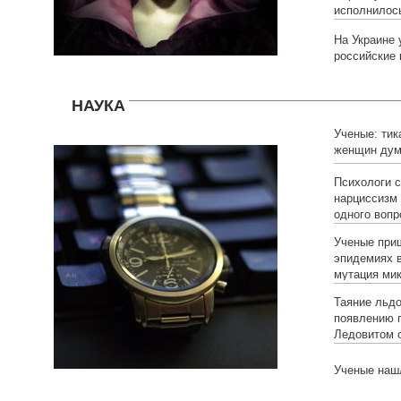
исполнилось
На Украине 
российские 
НАУКА
Ученые: тик
женщин дум
Психологи 
нарциссизм
одного вопр
Ученые приш
эпидемиях в
мутация ми
Таяние льд
появлению г
Ледовитом 
Ученые нашл