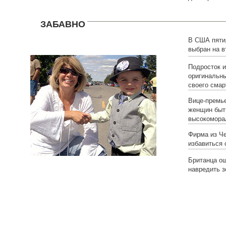
ЗАБАВНО
В США пяти
выбран на в
Подросток 
оригинальны
своего сма
Вице-премье
женщин быт
высокомора
Фирма из Ч
избавиться 
Британца о
навредить 