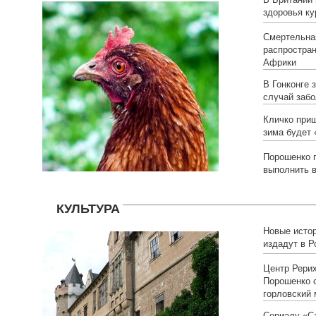
здоровья к
Смертельна
распростран
Африки
В Гонконге 
случай заб
Кличко приш
зима будет 
Порошенко
выполнить 
КУЛЬТУРА
Новые исто
издадут в Р
Центр Рерих
Порошенко 
горловский 
Сериалу «С