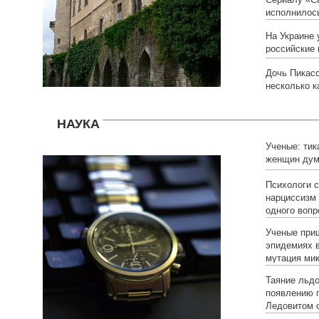
исполнилось
На Украине 
российские 
Дочь Пикас
несколько к
НАУКА
Ученые: тик
женщин дум
Психологи 
нарциссизм
одного вопр
Ученые приш
эпидемиях в
мутация ми
Таяние льд
появлению г
Ледовитом 