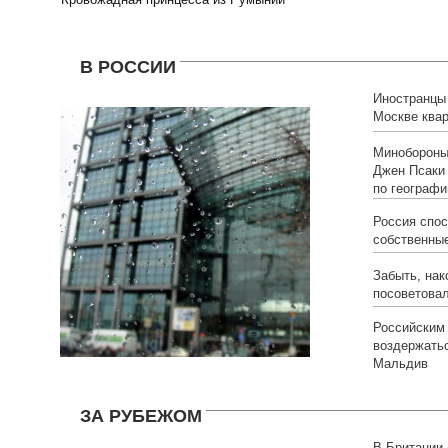
В РОССИИ
Иностранцы
Москве ква
Минобороны
Джен Псаки 
по географи
Россия спос
собственны
Забыть, нак
посоветовал
Российским
воздержать
Мальдив
ЗА РУБЕЖОМ
В Британии