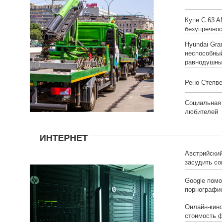
Купе C 63 A
безупречно
Hyundai Gra
неспособны
равнодушн
Рено Степв
Социальная 
любителей
ИНТЕРНЕТ
Австрийский
засудить со
Google помо
порнографи
Онлайн-кино
стоимость 