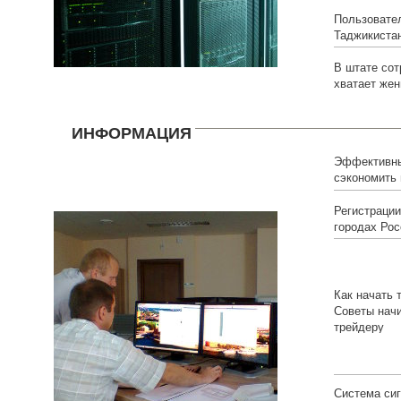
Пользовате
Таджикиста
В штате сот
хватает же
ИНФОРМАЦИЯ
Эффективны
сэкономить
обслуживан
компании?
Регистраци
городах Рос
Как начать 
Советы нач
трейдеру
Система сиг