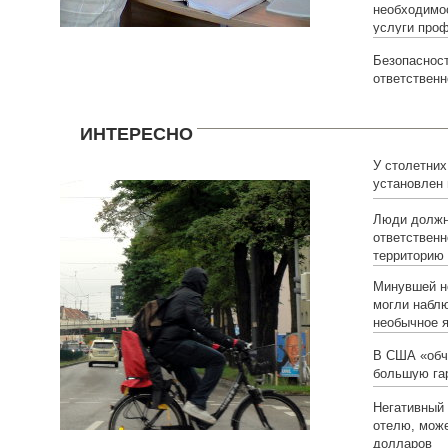
необходимос
услуги про
Безопасност
ответственн
ИНТЕРЕСНО
У столетних
установлен
Люди долж
ответственн
территорию
Минувшей н
могли набл
необычное 
В США «обч
большую га
Негативный 
отелю, може
долларов