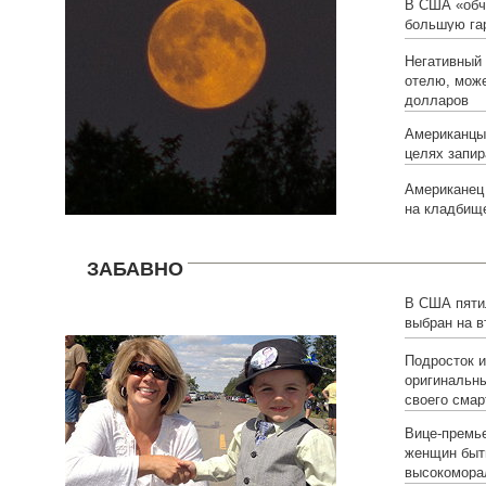
В США «обч
большую га
Негативный 
отелю, може
долларов
Американцы
целях запир
Американец 
на кладбищ
ЗАБАВНО
В США пяти
выбран на в
Подросток 
оригинальны
своего сма
Вице-премье
женщин быт
высокомора