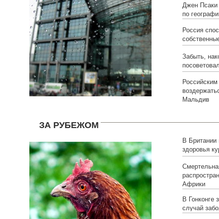
Джен Псаки 
по географи
Россия спос
собственны
Забыть, нак
посоветовал
Российским
воздержать
Мальдив
ЗА РУБЕЖОМ
В Британии
здоровья к
Смертельна
распростран
Африки
В Гонконге 
случай заб