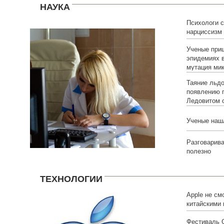
НАУКА
Психологи 
нарциссизм
одного вопр
Ученые приш
эпидемиях в
мутация ми
Таяние льд
появлению г
Ледовитом 
Ученые нашл
Разговарива
полезно
ТЕХНОЛОГИИ
Apple не см
китайскими 
Фестиваль 