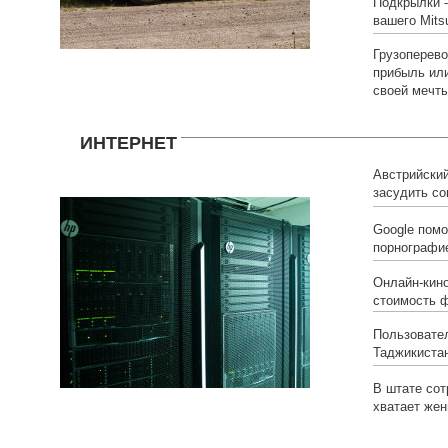
Подкрылки 
вашего Mitsu
Грузоперево
прибыль ил
своей мечт
ИНТЕРНЕТ
Австрийский
засудить со
Google помо
порнографи
Онлайн-кино
стоимость 
Пользовате
Таджикиста
В штате сот
хватает же