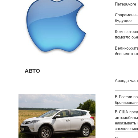
Петербурге
Современны
будущее
Компьютерн
помогло обн
Великобрита
беспилотны
АВТО
Аренда час
В России по
бронирован
В США пред
автомобиль
наказывать
заключение