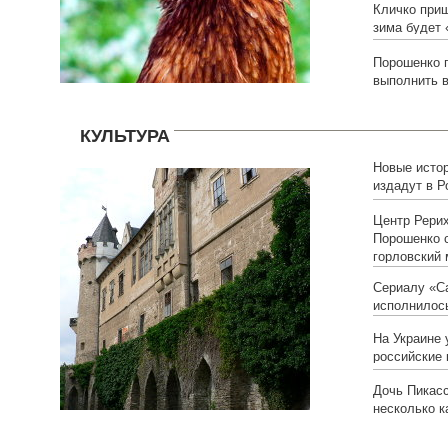
Кличко приш
зима будет 
Порошенко
выполнить 
КУЛЬТУРА
Новые исто
издадут в Р
Центр Рерих
Порошенко 
горловский 
Сериалу «С
исполнилось
На Украине 
российские 
Дочь Пикас
несколько к