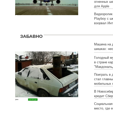
огненных ш
для Apple
Видеоролик
Playboy с ш
взорвал Инт
ЗАБАВНО
Машина на д
шишках: не
омского ав
Голодный м
в стране ка
"Макдональ
Поиграть в 
стал главн
мобильных 
В Новосиби
кредит Сбер
Социальная 
место, где 