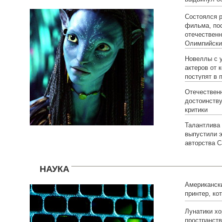
фильма «Ав
Состоялся 
фильма, по
отечествен
Олимпийски
Новеллы с 
актеров от 
поступят в 
Отечествен
достоинству
критики
Талантлива 
выпустили 
авторства С
НАУКА
Американск
принтер, ко
молекулы
Лунатики х
пространств