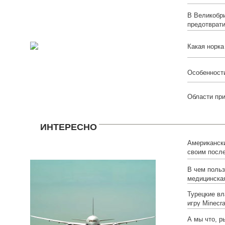
В Великобр
предотврат
Какая норк
Особенност
Области пр
ИНТЕРЕСНО
Американск
своим посл
ему средств
В чем польз
медицинская
Турецкие вл
игру Minecra
А мы что, 