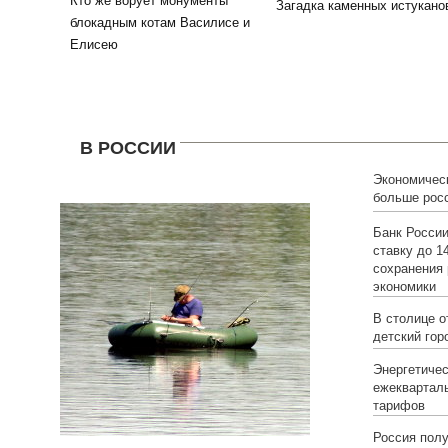
Кто же ворует монументы
Загадка каменных истукано
блокадным котам Василисе и
Елисею
В РОССИИ
Экономическ
больше рос
отдыхать н
Банк Росси
ставку до 1
сохранения
экономики
В столице о
детский гор
Энергетичес
ежеквартал
тарифов
Россия полу