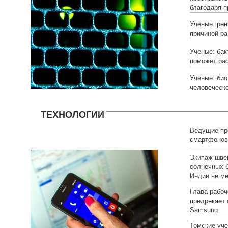
благодаря 
Ученые: рен
причиной ра
Ученые: ба
поможет ра
Ученые: био
человеческо
ТЕХНОЛОГИИ
Ведущие пр
смартфонов 
флагманов
Экипаж шве
солнечных б
Индии не ме
Глава рабоч
предрекает 
Samsung
Томские уч