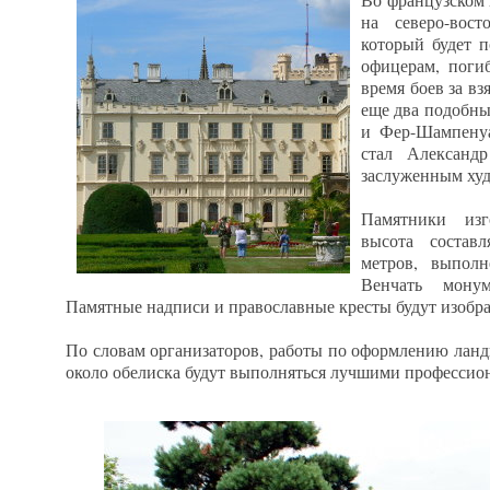
на северо-вост
который будет 
офицерам, поги
время боев за вз
еще два подобны
и Фер-Шампенуа
стал Александр
заслуженным ху
Памятники из
высота состав
метров, выполн
Венчать мону
Памятные надписи и православные кресты будут изобра
По словам организаторов, работы по оформлению ланд
около обелиска будут выполняться лучшими профессио