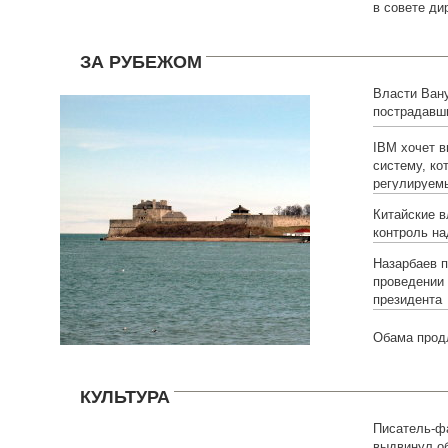
в совете ди
ЗА РУБЕЖОМ
Власти Вану
пострадавш
причине цик
IBM хочет 
систему, ко
регулируем
Китайские 
контроль на
Назарбаев п
проведении
президента
Обама прод
КУЛЬТУРА
Писатель-ф
выдвинул о