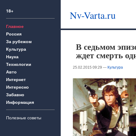
18+
Nv-Varta.ru
Главное
Россия
За рубежом
В седьмом эпиз
Культура
ждет смерть од
Наука
Технологии
25.02.2015 09:29 —
Культура
Авто
Интернет
Интересно
Забавно
Информация
Полезные советы