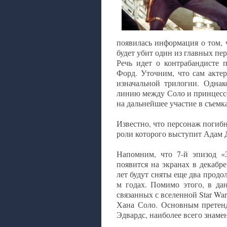
появилась информация о том, 
будет убит один из главных пе
Речь идет о контрабандисте 
Форд. Уточним, что сам актер
изначальной трилогии. Однак
линию между Соло и принцессо
на дальнейшее участие в съемк
Известно, что персонаж погибн
роли которого выступит Адам 
Напомним, что 7-й эпизод «
появится на экранах в декаб
лет будут сняты еще два продо
м годах. Помимо этого, в да
связанных с вселенной Star War
Хана Соло. Основным претенд
Эдвардс, наиболее всего знаме