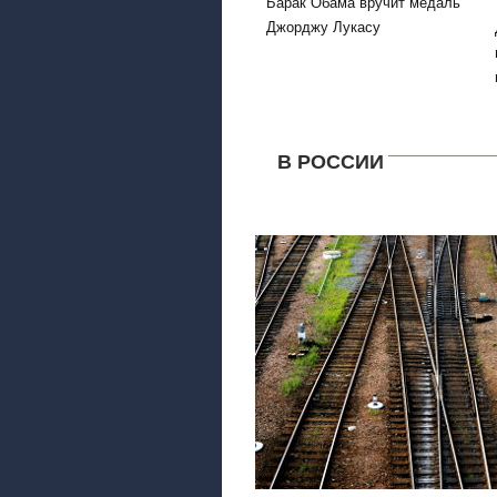
Барак Обама вручит медаль
Джорджу Лукасу
В РОССИИ