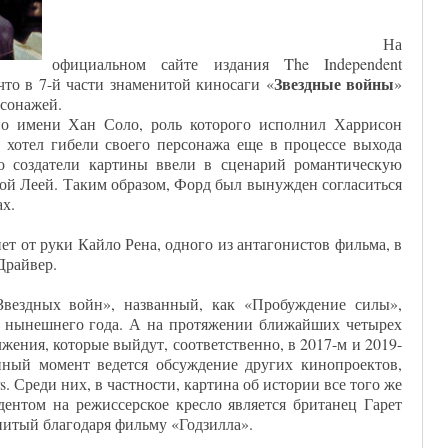
На
официальном сайте издания The Independent
Звездные войны
что в 7-й части знаменитой киносаги «
»
рсонажей.
по имени Хан Соло, роль которого исполнил Харрисон
 хотел гибели своего персонажа еще в процессе выхода
о создатели картины ввели в сценарий романтическую
й Леей. Таким образом, Форд был вынужден согласиться
ах.
ет от руки Кайло Рена, одного из антагонистов фильма, в
Драйвер.
Звездных войн», названный, как «Пробуждение силы»,
ре нынешнего года. А на протяжении ближайших четырех
лжения, которые выйдут, соответственно, в 2017-м и 2019-
нный момент ведется обсуждение других кинопроектов,
s. Среди них, в частности, картина об истории все того же
ентом на режиссерское кресло является британец Гарет
нитый благодаря фильму «Годзилла».