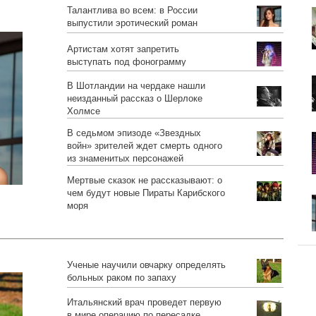
Талантлива во всем: в России
выпустили эротический роман
авторства Саши Грей
Артистам хотят запретить
выступать под фонограмму
В Шотландии на чердаке нашли
неизданный рассказ о Шерлоке
Холмсе
В седьмом эпизоде «Звездных
войн» зрителей ждет смерть одного
из знаменитых персонажей
Мертвые сказок не рассказывают: о
чем будут новые Пираты Карибского
моря
Ученые научили овчарку определять
больных раком по запаху
Итальянский врач проведет первую
в мире операцию по пересадке