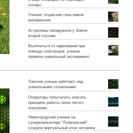
головы
Ученые: отцовские гены важне
материнских
Астрономы обнаружили у Земли
второй спутник
Вылечиться от наркомании при
помощи электродов: ученые
провели уникальный эксперимент
Томские ученые работают над
уникальными солнечными
батареями, которые можно будет
Операторы попытались описать
свернуть в рулон
принципы работы связи пятого
поколения
Нижегородские ученые на
суперкомпьютере "Лобачевский"
создали виртуальный клон человека