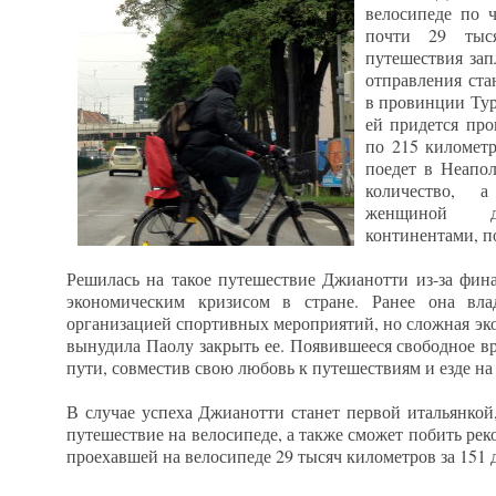
велосипеде по 
почти 29 тыся
путешествия зап
отправления ста
в провинции Ту
ей придется про
по 215 километ
поедет в Неапол
количество, 
женщиной д
континентами, п
Решилась на такое путешествие Джианотти из-за фина
экономическим кризисом в стране. Ранее она вла
организацией спортивных мероприятий, но сложная эк
вынудила Паолу закрыть ее. Появившееся свободное в
пути, совместив свою любовь к путешествиям и езде на
В случае успеха Джианотти станет первой итальянкой
путешествие на велосипеде, а также сможет побить ре
проехавшей на велосипеде 29 тысяч километров за 151 