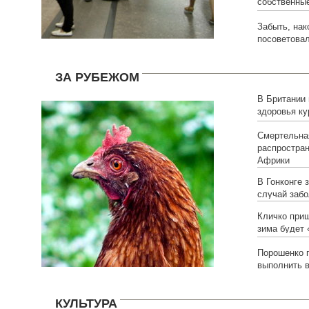
собственны
Забыть, нак
посоветовал
ЗА РУБЕЖОМ
В Британии
здоровья к
Смертельна
распростран
Африки
В Гонконге 
случай заб
Кличко приш
зима будет 
Порошенко
выполнить 
КУЛЬТУРА