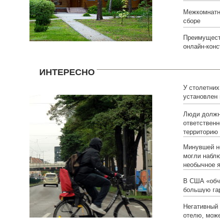
Межкомнатн
сборе
Преимущест
онлайн-конс
ИНТЕРЕСНО
У столетних
установлен
Люди долж
ответственн
территорию
Минувшей н
могли набл
необычное 
В США «обч
большую га
Негативный 
отелю, може