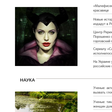
«Малефисен
красавице
Новые исто
издадут в Р
Центр Рерих
Порошенко 
горловский 
Сериалу «С
исполнилось
На Украине 
российские 
НАУКА
Ученые: акт
вызвать гл
Ученые: тик
женщин дум