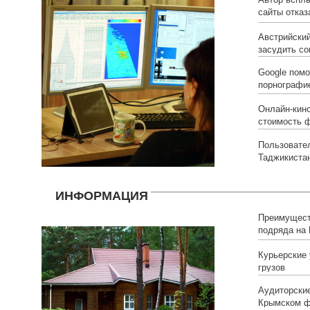
сайты отказ
рекламы
Австрийский
засудить со
Google помо
порнографи
Онлайн-кино
стоимость 
Пользовате
Таджикиста
ИНФОРМАЦИЯ
Преимущест
подряда на
Курьерские 
грузов
Аудиторские
Крымском ф