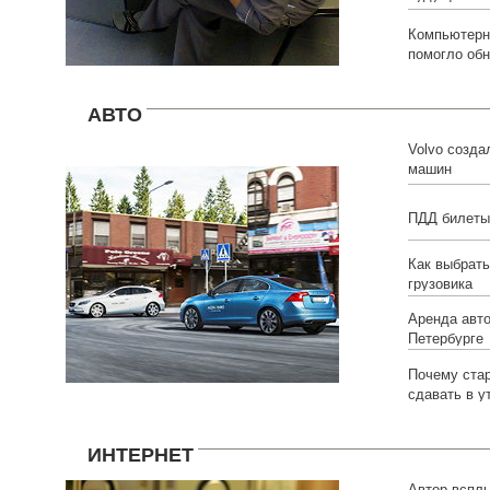
Компьютерн
помогло обн
АВТО
Volvo созда
машин
ПДД билеты
Как выбрат
грузовика
Аренда авто
Петербурге
Почему ста
сдавать в у
ИНТЕРНЕТ
Автор вспл