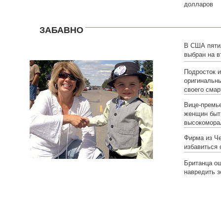
долларов
ЗАБАВНО
В США пяти
выбран на в
Подросток 
оригинальны
своего сма
Вице-премье
женщин быт
высокомора
Фирма из Ч
избавиться 
Британца о
навредить 