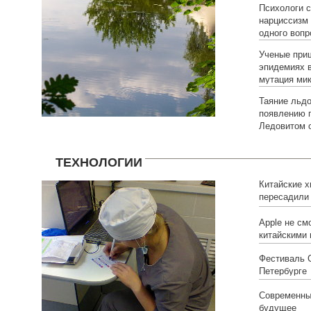
Психологи 
нарциссизм
одного вопр
Ученые приш
эпидемиях в
мутация ми
Таяние льд
появлению г
Ледовитом 
ТЕХНОЛОГИИ
Китайские х
пересадили
напечатанны
позвонки
Apple не см
китайскими 
Фестиваль 
Петербурге
Современны
будущее