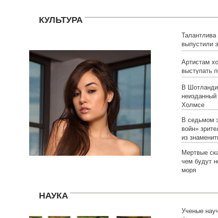
КУЛЬТУРА
Талантлива 
выпустили 
авторства С
Артистам хо
выступать 
В Шотланди
неизданный
Холмсе
В седьмом 
войн» зрите
из знамени
Мертвые ска
чем будут н
моря
НАУКА
Ученые науч