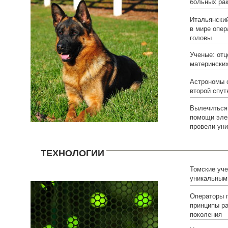
больных рак
Итальянски
в мире опер
головы
Ученые: отц
матерински
Астрономы 
второй спут
Вылечиться
помощи эле
провели ун
ТЕХНОЛОГИИ
Томские уч
уникальным
батареями, 
Операторы 
свернуть в 
принципы ра
поколения