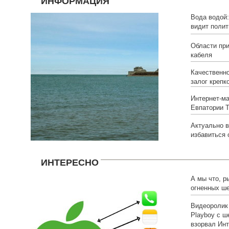
ИНФОРМАЦИЯ
Вода водой:
видит полит
ситуации с
Области пр
кабеля
Качественно
залог крепк
Интернет-ма
Евпатории
Актуально в
избавиться 
ИНТЕРЕСНО
А мы что, 
огненных ш
для Apple
Видеоролик
Playboy с ш
взорвал Инт