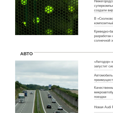
Нижегородс
суперкомпь
создали вир
В «Сколков
композитный
Креведко-ба
разработан 
солнечной э
АВТО
«Автодор» к
запустит си
дорогах
Автомобиль
преимущест
Качественны
микроавтобу
поездки
Новая Audi 