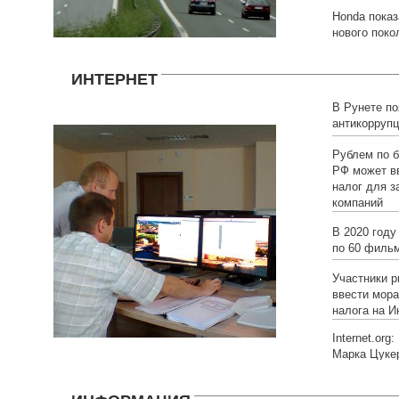
Honda показ
нового поко
ИНТЕРНЕТ
В Рунете по
антикоррупц
Рублем по 
РФ может в
налог для з
компаний
В 2020 году
по 60 фильм
Участники 
ввести мора
налога на И
Internet.org
Марка Цуке