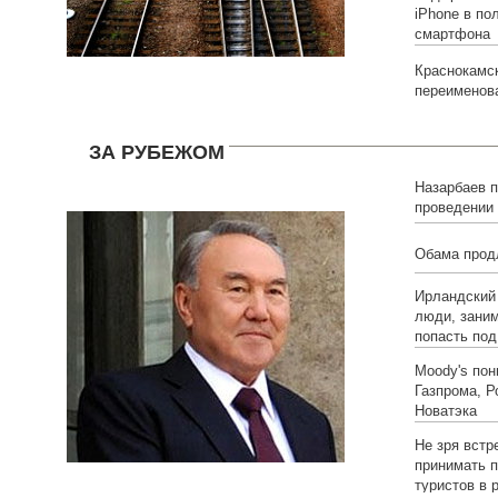
iPhone в по
смартфона
Краснокамс
переименова
ЗА РУБЕЖОМ
Назарбаев п
проведении
президента
Обама прод
Ирландский 
люди, зани
попасть под
Moody's пон
Газпрома, Р
Новатэка
Не зря встр
принимать п
туристов в 