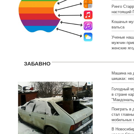
Ринго Старр
настоящий П
Кошачья муз
вальса
Ученые наш
мужчин при
женские яг
ЗАБАВНО
Машина на д
шишках: не
омского ав
Голодный м
в стране ка
"Макдональ
Поиграть в 
стал главн
мобильных 
В Новосиби