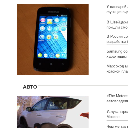
У словарей 
функция ви
В Швейцари
пришли смс
В России с
разработки 
Samsung со
характерис
Марсоход мо
красной пла
АВТО
«The Motors
автовладел
Услуга «тре
Москве
Чем же так 