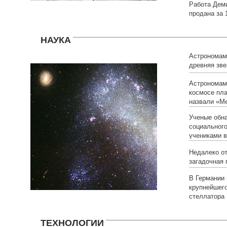
Работа Дем
продана за
НАУКА
Астрономам
древняя зве
неизвестны
Астрономам
космосе пла
назвали «М
Ученые обн
социальног
учениками 
Недалеко о
загадочная 
В Германии
крупнейшег
стеллатора
ТЕХНОЛОГИИ