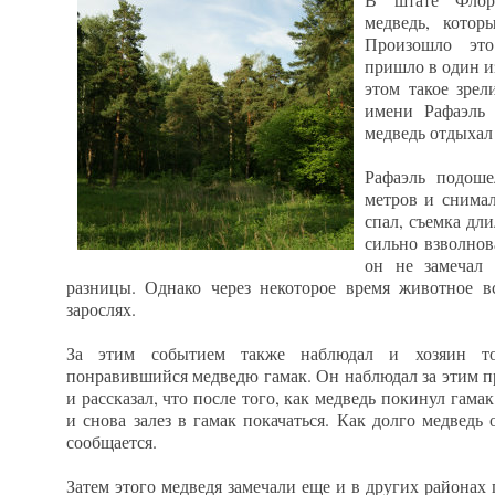
медведь, котор
Произошло это
пришло в один и
этом такое зре
имени Рафаэль 
медведь отдыхал 
Рафаэль подоше
метров и снимал
спал, съемка дл
сильно взволнов
он не замечал 
разницы. Однако через некоторое время животное в
зарослях.
За этим событием также наблюдал и хозяин то
понравившийся медведю гамак. Он наблюдал за этим п
и рассказал, что после того, как медведь покинул гамак
и снова залез в гамак покачаться. Как долго медведь 
сообщается.
Затем этого медведя замечали еще и в других районах