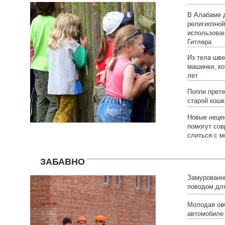
был толсты
В Алабаме 
религиозно
использован
Гитлера
Из тела шве
машинки, ко
лет
Поппи прете
старой кошк
Новые неце
помогут со
слиться с 
ЗАБАВНО
Замурованны
поводом дл
Молодая овч
автомобиле