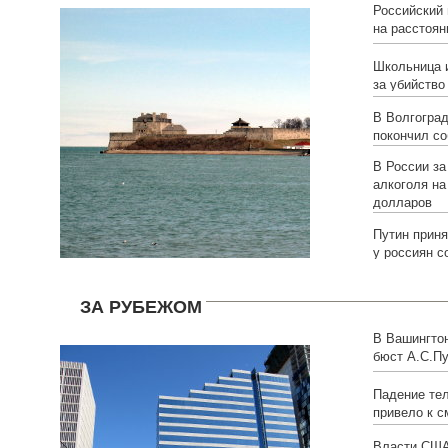
Российский 
на расстоян
американск
Школьница 
за убийство
В Волгоград
покончил с
В России за
алкоголя на
долларов
Путин приня
у россиян с
ЗА РУБЕЖОМ
В Вашингто
бюст А.С.П
Падение те
привело к с
Власти США