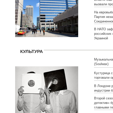
вызвали пр
На евровыб
Партия нез
Соединенно
В НАТО заф
российских 
Украиной
КУЛЬТУРА
Музыкальная
(Soulwax)
Кустурица с
торговали о
В Лондоне р
индустрии б
Второй сез
детектив» б
главными г