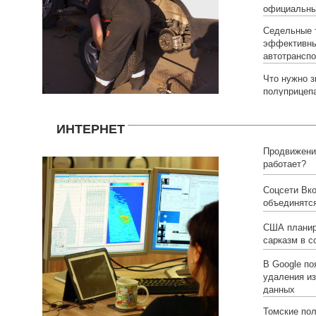
официальны
Седельные т
эффективны
автотранспо
Что нужно з
полуприцеп
ИНТЕРНЕТ
Продвижение
работает?
Соцсети Вко
объединятс
США планир
сарказм в с
В Google по
удаления из
данных
Томские пол