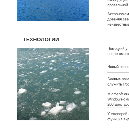
провальной
Астрономам
древняя зве
неизвестны
ТЕХНОЛОГИИ
Немецкий у
после смерт
Новый эконе
Боевые роб
служить Ро
Microsoft о
Windows-см
200 доллар
У словарей 
функция ви