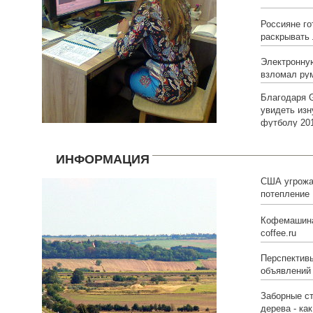
Россияне го
раскрывать
Электронну
взломал ру
Благодаря 
увидеть изн
футболу 20
ИНФОРМАЦИЯ
США угрожа
потепление
Кофемашина 
coffee.ru
Перспектив
объявлений 
Заборные с
дерева - ка