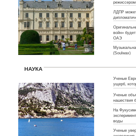
режиссером
ЛДПР может
дипломатиче
Оригинальн
войн» будет
ОАЭ
Музыкальная
(Soulwax)
НАУКА
Ученые Евр
ущерб, кото
потепление
Ученые объ
нашествия б
На Фукусим
эксперимен
воды
Ученые увер
экспедиция 