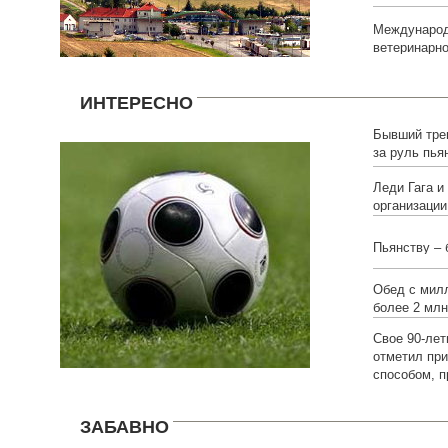
Международ
ветеринарно
ИНТЕРЕСНО
Бывший тре
за руль пь
Леди Гага и
организации
Пьянству – 
Обед с мил
более 2 млн
Свое 90-ле
отметил пр
способом, 
ЗАБАВНО