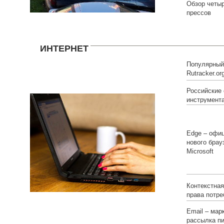
Обзор четы
прессов
ИНТЕРНЕТ
Популярный 
Rutracker.o
Российские
инструмент
Edge – офи
нового брау
Microsoft
Контекстна
права потре
Email – мар
рассылка п