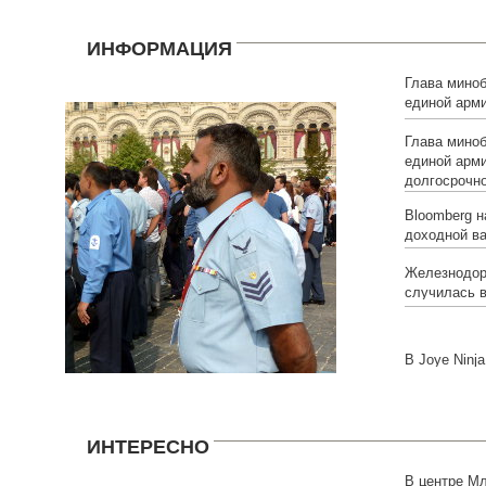
ИНФОРМАЦИЯ
Глава мино
единой арм
долгосрочн
Глава мино
единой арм
долгосрочн
Bloomberg н
доходной в
Железнодор
случилась в
В Joye Ninja
ИНТЕРЕСНО
В центре Мл