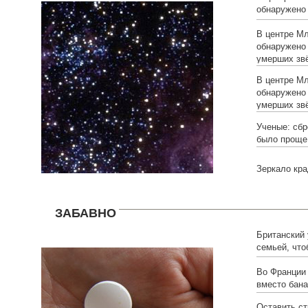
обнаружено
умерших зв
В центре Мл
обнаружено
умерших зв
В центре Мл
обнаружено
умерших зв
Ученые: сбр
было проще
Зеркало кра
ЗАБАВНО
Британский
семьей, что
Во Франции
вместо бана
Оставить ст