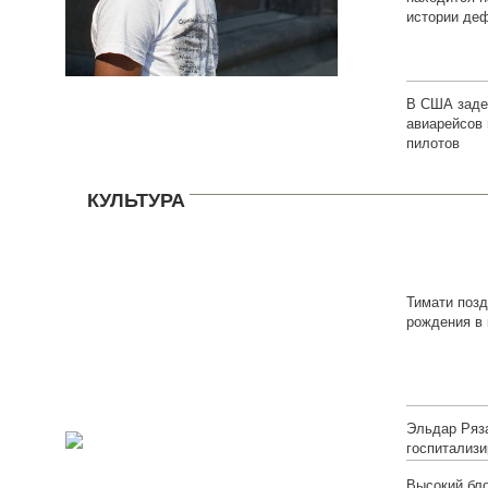
истории де
В США заде
авиарейсов 
пилотов
КУЛЬТУРА
Тимати поз
рождения в 
онлайн)
Эльдар Ряз
госпитализи
Высокий бло