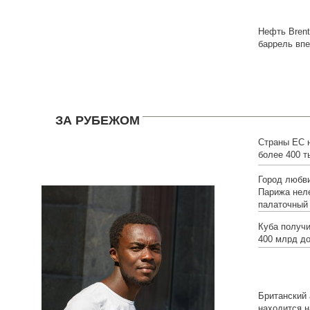
Нефть Brent
баррель впе
ЗА РУБЕЖОМ
Страны ЕС 
более 400 т
Город любви
Парижа нел
палаточный
Куба получи
400 млрд д
Британский 
находится н