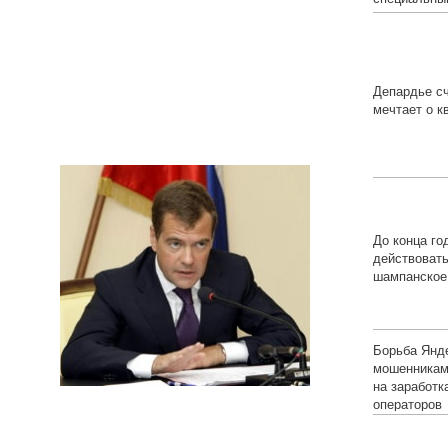
Депардье сч
мечтает о к
До конца го
действоват
шампанское
Борьба Янд
мошенниками
на заработ
операторов