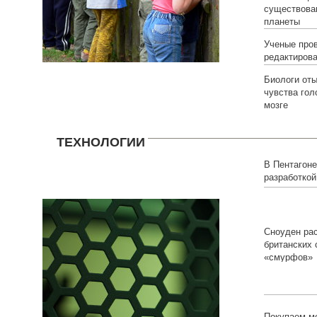
существова
планеты
Ученые про
редактирова
Биологи от
чувства гол
мозге
ТЕХНОЛОГИИ
В Пентагоне
разработкой
ускоряющег
организма
Сноуден рас
британских
«смурфов»
Покупаем м