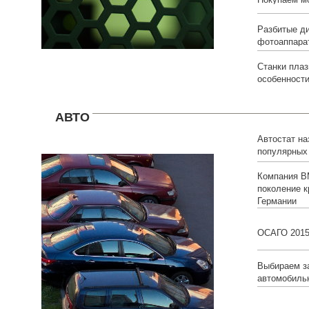
Разбитые д
фотоаппарат
Станки плаз
особенност
АВТО
Автостат на
популярных
белорусов
Компания B
поколение к
Германии
ОСАГО 201
Выбираем з
автомобиль