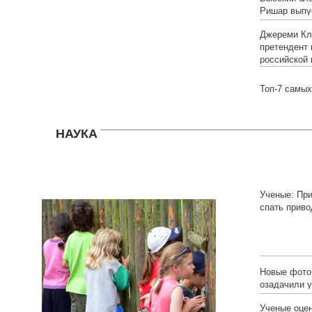
Ришар выпу
Джереми Кл
претендент 
российской 
Топ-7 самых
НАУКА
Ученые: Пр
спать приво
избыточного
Новые фото
озадачили 
Ученые оце