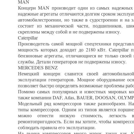
MAN
Концерн MAN производит одни из самых надежных 
надежные агрегаты отличаются долгим сроком эксплуат
автомобилестроении, но также в судостроении и на 
состоит из механической части, подшипников, ши
скреплены между собой и не подвержены износу.
Caterpillar
Производитель самой мощной спецтехники представл
мощность которых доходит до 2180 кВт. Caterpillar 
бензиновые агрегаты, отличающиеся не только своей
службы. Детали генераторов не подвержены износу.
MERCEDES BENZ
Немецкий концерн славится своей автомобильно
эксплуатации генераторов. Мощное оборудование ос
позволяет быстро определять возможные проблемы рабо
Помимо самых популярных и известных мировых кон
также компании DAF, Atlas, BAUER, DOOSAN, OLYMPI
Модельный ряд компрессоров также разнообразен. Н
типы компрессоров. Одним из типов является поршне
можно отнести низкую стоимость, легкость
ремонтопригодность. Если вы хотите, чтобы компресс
соблюдать правила его эксплуатации.
На рынке компрессоров много марок, таких ка