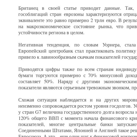
Британец в своей статье приводит данные. Так,
гособлигаций стран еврозоны характеризуются отриц
эквиваленте это равно примерно 2 трлн евро. В резуль
на макроэкономическое состояние рынка, что при
устойчивости региона в целом.
Негативная тенденция, по словам Уорнера, стала
Европейский центробанк стал практиковать политику 
привело к лавинообразным скачкам показателей госуда
Приводятся цифры также по всем странам индивидуа
бумаги торгуются примерно с 70% минусовой доход
составляет 50%. Наряду с другими экономическим
показатели являются серьезным тревожным звонком, п
Схожая ситуация наблюдается и на других миров
неизменно сопровождается ростом уровня госдолгов. У
у стран G7 величина государственного долга возросла н
120% общего ВВП с момента начала финансового кри
показателей, многие центральные банки запуска
Соединенными Штатами, Японией и Англией такое реш
Евросоюза. А это – еще один шаг к финансовой макроэ