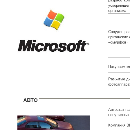
разработкой
ускоряющег
организма
Сноуден рас
британских
«смурфов»
Покупаем м
Разбитые д
фотоаппарат
АВТО
Автостат на
популярных
белорусов
Компания B