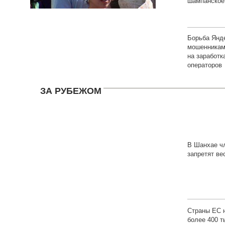
шампанское
Борьба Янд
мошенниками
на заработ
операторов
ЗА РУБЕЖОМ
В Шанхае ч
запретят ве
высокие до
Страны ЕС 
более 400 т