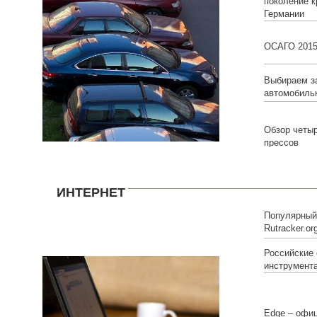
поколение к
Германии
ОСАГО 201
Выбираем з
автомобиль
Обзор четы
прессов
ИНТЕРНЕТ
Популярный 
Rutracker.o
Российские
инструмент
Edge – офи