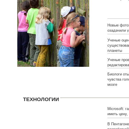
избыточного
Новые фото
озадачили 
Ученые оце
существова
планеты
Ученые про
редактирова
Биологи от
чувства гол
мозге
ТЕХНОЛОГИИ
Microsoft: г
иметь цену
функционал
В Пентагоне