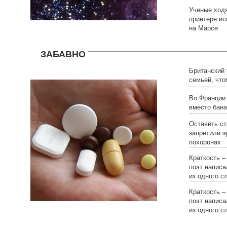
Ученые ходя
принтере и
на Марсе
ЗАБАВНО
Британский
семьей, что
Во Франции
вместо бана
Оставить ст
запретили э
похоронах
Краткость –
поэт написа
из одного с
Краткость –
поэт написа
из одного с