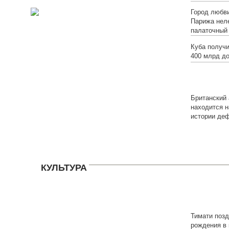
Город любви
Парижа нел
палаточный
Куба получи
400 млрд д
Британский 
находится н
истории де
КУЛЬТУРА
Тимати поз
рождения в 