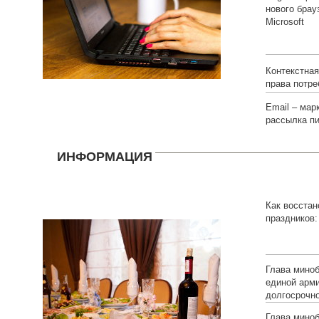
нового брау
Microsoft
Контекстна
права потре
Email – мар
рассылка п
ИНФОРМАЦИЯ
Как восстан
праздников:
Глава мино
единой арм
долгосрочн
Глава мино