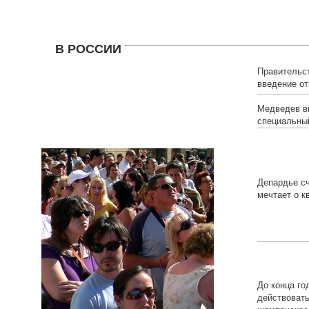
В РОССИИ
Правительс
введение от
иностранцев
Медведев в
специальный
Депардье сч
мечтает о к
До конца го
действоват