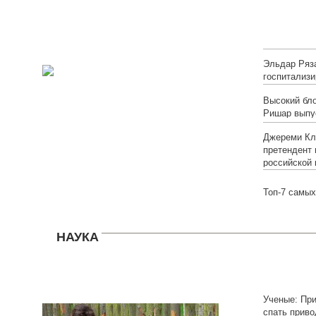
онлайн)
Эльдар Ряз
госпитализи
Высокий бло
Ришар выпу
Джереми Кл
претендент 
российской 
Топ-7 самых
НАУКА
Ученые: Пр
спать приво