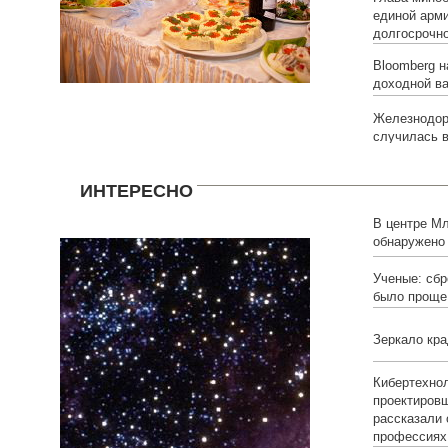
единой арм
долгосрочн
Bloomberg н
доходной в
Железнодор
случилась в
ИНТЕРЕСНО
В центре Мл
обнаружено
умерших зв
Ученые: сбр
было проще
Зеркало кра
Кибертехнол
проектировщ
рассказали
профессиях