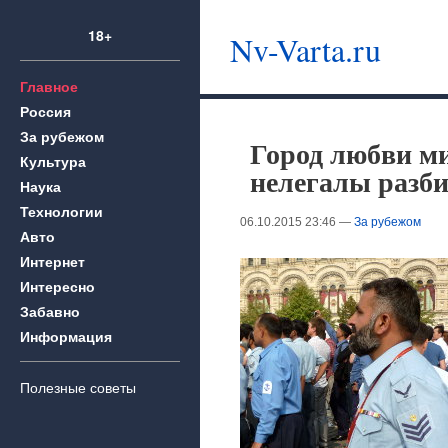
18+
Nv-Varta.ru
Главное
Россия
За рубежом
Город любви м
Культура
нелегалы разб
Наука
Технологии
06.10.2015 23:46 —
За рубежом
Авто
Интернет
Интересно
Забавно
Информация
Полезные советы