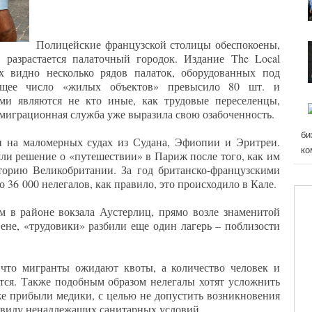
Полицейские французской столицы обеспокоены,
разрастается палаточный городок. Издание The Local
х видно несколько рядов палаток, оборудованных под
бщее число «жилых объектов» превысило 80 шт. и
ми являются не кто иные, как трудовые переселенцы,
 миграционная служба уже выразила свою озабоченность.
би
 на маломерных судах из Судана, Эфиопии и Эритреи.
ко
ли решение о «путешествии» в Париж после того, как им
иторию Великобритании. За год британско-французскими
 36 000 нелегалов, как правило, это происходило в Кале.
м в районе вокзала Аустерлиц, прямо возле знаменитой
ене, «трудовики» разбили еще один лагерь – поблизости
что мигранты ожидают квоты, а количество человек и
тся. Также подобным образом нелегалы хотят усложнить
е прибыли медики, с целью не допустить возникновения
ввиду ненадлежащих санитарных условий