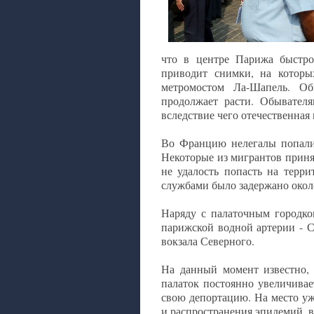
что в центре Парижа быстро 
приводит снимки, на которы
метромостом Ла-Шапель. О
продолжает расти. Обывателя
вследствие чего отечественная
Во Францию нелегалы попали
Некоторые из мигрантов приня
не удалость попасть на терр
службами было задержано около
Наряду с палаточным городко
парижской водной артерии - С
вокзала Северного.
На данный момент известно, 
палаток постоянно увеличивае
свою депортацию. На место уж
и распространения эпидемий, 