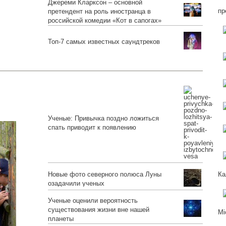
Джереми Кларксон – основной
пр
претендент на роль иностранца в
российской комедии «Кот в сапогах»
Топ-7 самых известных саундтреков
Ученые: Привычка поздно ложиться
спать приводит к появлению
избыточного веса
Новые фото северного полюса Луны
Ка
озадачили ученых
Ученые оценили вероятность
существования жизни вне нашей
Mi
планеты