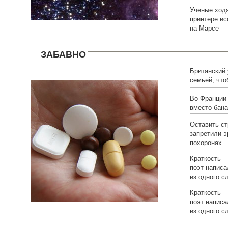
Ученые ходя
принтере и
на Марсе
ЗАБАВНО
Британский
семьей, что
Во Франции
вместо бана
Оставить ст
запретили э
похоронах
Краткость –
поэт написа
из одного с
Краткость –
поэт написа
из одного с