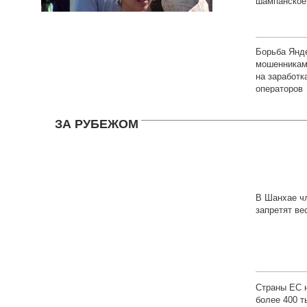
шампанское
Борьба Янд
мошенниками
на заработ
операторов
ЗА РУБЕЖОМ
В Шанхае ч
запретят ве
высокие до
Страны ЕС 
более 400 т