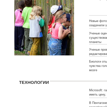
избыточного
Новые фото
озадачили 
Ученые оце
существова
планеты
Ученые про
редактирова
Биологи от
чувства гол
мозге
ТЕХНОЛОГИИ
Microsoft: г
иметь цену
функционал
В Пентагоне