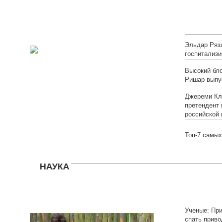
онлайн)
Эльдар Ряз
госпитализи
Высокий бло
Ришар выпу
Джереми Кл
претендент 
российской 
Топ-7 самых
НАУКА
Ученые: Пр
спать приво