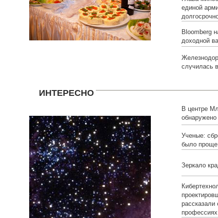
единой арм
долгосрочн
Bloomberg н
доходной в
Железнодор
случилась в
ИНТЕРЕСНО
В центре Мл
обнаружено
умерших зв
Ученые: сбр
было проще
Зеркало кра
Кибертехнол
проектировщ
рассказали
профессиях