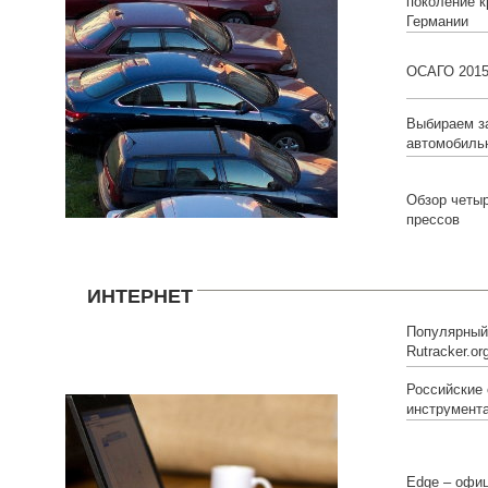
поколение к
Германии
ОСАГО 201
Выбираем з
автомобиль
Обзор четы
прессов
ИНТЕРНЕТ
Популярный 
Rutracker.o
Российские
инструмент
Edge – офи