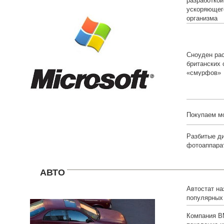
разработкой
ускоряющег
организма
Сноуден рас
британских
«смурфов»
Покупаем м
Разбитые д
фотоаппарат
АВТО
Автостат на
популярных
белорусов
Компания B