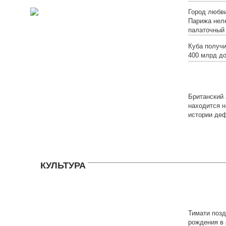
Город любви
Парижа нел
палаточный
Куба получи
400 млрд д
Британский 
находится н
истории де
КУЛЬТУРА
Тимати поз
рождения в 