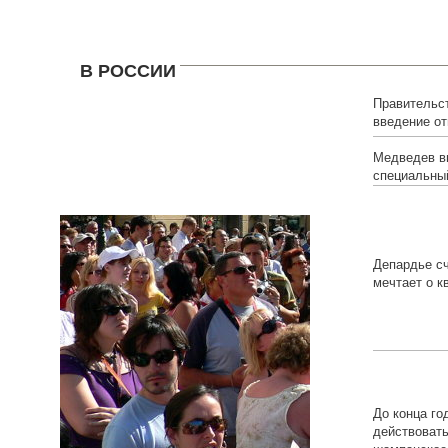
В РОССИИ
Правительс
введение от
иностранцев
Медведев в
специальный
Депардье сч
мечтает о к
До конца го
действоват