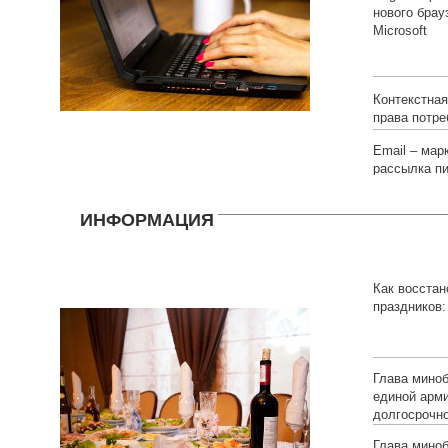
нового брау
Microsoft
Контекстна
права потре
Email – мар
рассылка п
ИНФОРМАЦИЯ
Как восстан
праздников:
Глава мино
единой арм
долгосрочн
Глава мино