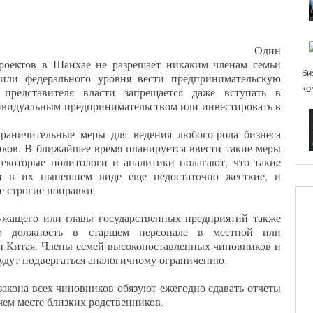
Один
роектов в Шанхае не разрешает никаким членам семьи
би
или федерального уровня вести предпринимательскую
ко
м представителя власти запрещается даже вступать в
ивидуальным предпринимательством или инвестировать в
раничительные меры для ведения любого-рода бизнеса
ков. В ближайшее время планируется ввести такие меры
Некоторые политологи и аналитики полагают, что такие
ц в их нынешнем виде еще недостаточно жесткие, и
е строгие поправки.
жащего или главы государственных предприятий также
ую должность в старшем персонале в местной или
и Китая. Члены семей высокопоставленных чиновников и
 будут подвергаться аналогичному ограничению.
закона всех чиновников обязуют ежегодно сдавать отчеты
чем месте близких родственников.