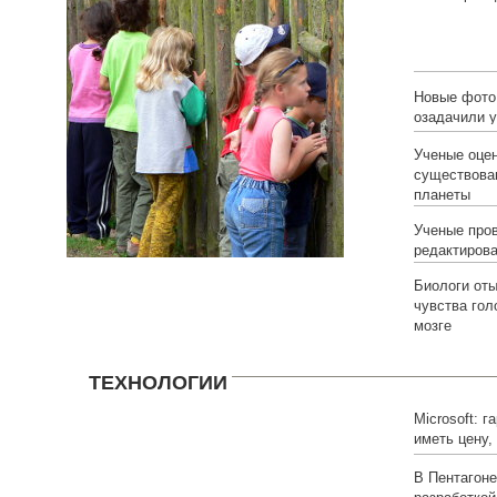
избыточного
Новые фото
озадачили 
Ученые оце
существова
планеты
Ученые про
редактирова
Биологи от
чувства гол
мозге
ТЕХНОЛОГИИ
Microsoft: г
иметь цену
функционал
В Пентагоне