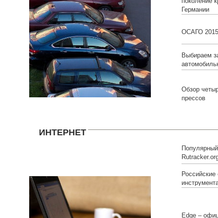
поколение к
Германии
ОСАГО 201
Выбираем з
автомобиль
Обзор четы
прессов
ИНТЕРНЕТ
Популярный 
Rutracker.o
Российские
инструмент
Edge – офи