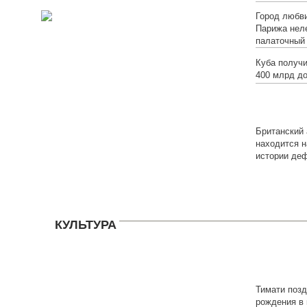
Город любви
Парижа нел
палаточный
Куба получи
400 млрд д
Британский 
находится н
истории де
КУЛЬТУРА
Тимати поз
рождения в 