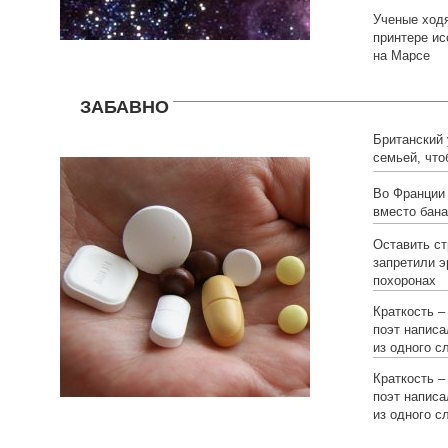
Ученые ходя
принтере и
на Марсе
ЗАБАВНО
Британский
семьей, что
Во Франции
вместо бана
Оставить ст
запретили э
похоронах
Краткость –
поэт написа
из одного с
Краткость –
поэт написа
из одного с