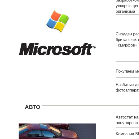
разработкой
ускоряющег
организма
Сноуден рас
британских
«смурфов»
Покупаем м
Разбитые д
фотоаппарат
АВТО
Автостат на
популярных
белорусов
Компания B