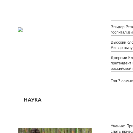
онлайн)
Эльдар Ряз
госпитализи
Высокий бло
Ришар выпу
Джереми Кл
претендент 
российской 
Топ-7 самых
НАУКА
Ученые: Пр
спать приво