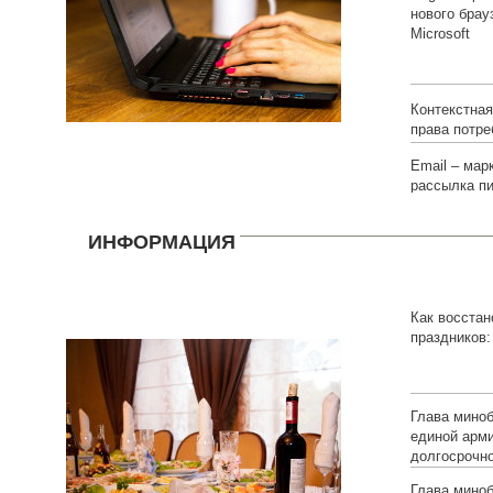
нового брау
Microsoft
Контекстна
права потре
Email – мар
рассылка п
ИНФОРМАЦИЯ
Как восстан
праздников:
Глава мино
единой арм
долгосрочн
Глава мино