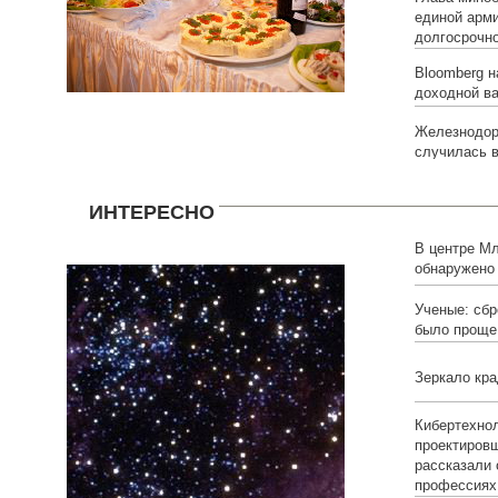
единой арм
долгосрочн
Bloomberg н
доходной в
Железнодор
случилась в
ИНТЕРЕСНО
В центре Мл
обнаружено
умерших зв
Ученые: сбр
было проще
Зеркало кра
Кибертехнол
проектировщ
рассказали
профессиях