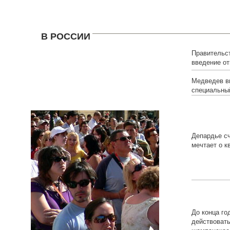
В РОССИИ
Правительс
введение от
иностранцев
Медведев в
специальный
Депардье сч
мечтает о к
До конца го
действоват