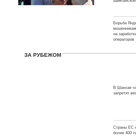
шампанское
Борьба Янд
мошенниками
на заработ
операторов
ЗА РУБЕЖОМ
В Шанхае ч
запретят ве
высокие до
Страны ЕС 
более 400 т