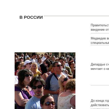
В РОССИИ
Правительс
введение от
иностранцев
Медведев в
специальный
Депардье сч
мечтает о к
До конца го
действоват