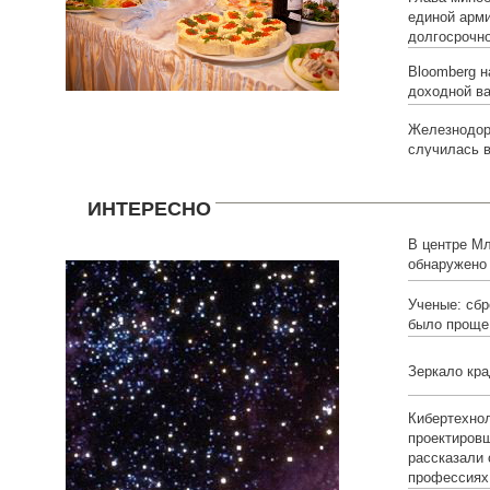
единой арм
долгосрочн
Bloomberg н
доходной в
Железнодор
случилась в
ИНТЕРЕСНО
В центре Мл
обнаружено
умерших зв
Ученые: сбр
было проще
Зеркало кра
Кибертехнол
проектировщ
рассказали
профессиях