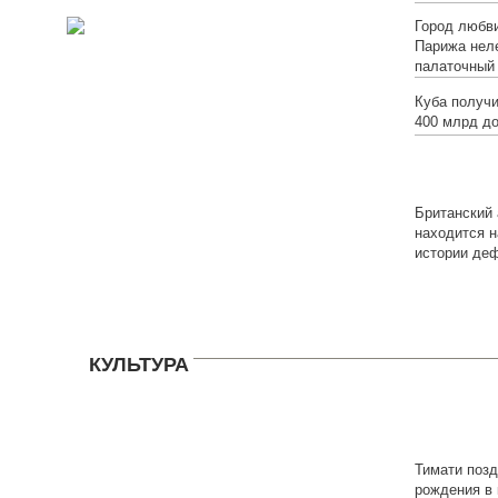
Город любви
Парижа нел
палаточный
Куба получи
400 млрд д
Британский 
находится н
истории де
КУЛЬТУРА
Тимати поз
рождения в 