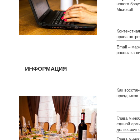
нового брау
Microsoft
Контекстна
права потре
Email – мар
рассылка п
ИНФОРМАЦИЯ
Как восстан
праздников:
Глава мино
единой арм
долгосрочн
Глава мино