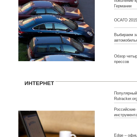
поколение к
Германии
ОСАГО 201
Выбираем з
автомобиль
Обзор четы
прессов
ИНТЕРНЕТ
Популярный 
Rutracker.o
Российские
инструмент
Edge – офи