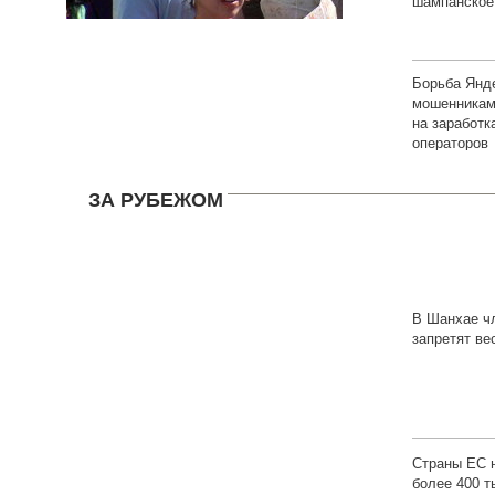
шампанское
Борьба Янд
мошенниками
на заработ
операторов
ЗА РУБЕЖОМ
В Шанхае ч
запретят ве
высокие до
Страны ЕС 
более 400 т