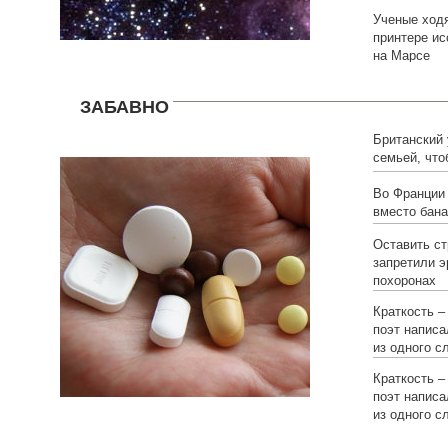
Ученые ходя
принтере и
на Марсе
ЗАБАВНО
Британский
семьей, что
Во Франции
вместо бана
Оставить ст
запретили э
похоронах
Краткость –
поэт написа
из одного с
Краткость –
поэт написа
из одного с