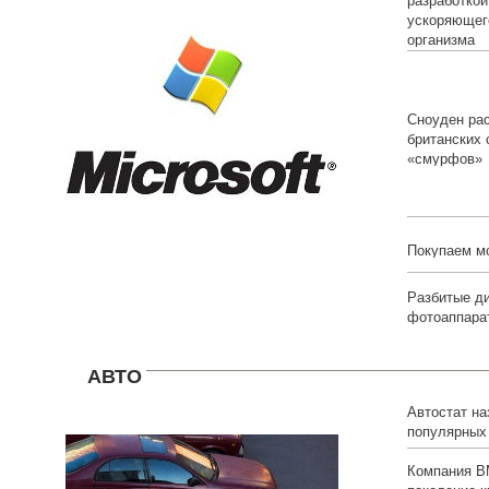
разработкой
ускоряющег
организма
Сноуден рас
британских
«смурфов»
Покупаем м
Разбитые д
фотоаппарат
АВТО
Автостат на
популярных
белорусов
Компания B