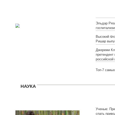
онлайн)
Эльдар Ряз
госпитализи
Высокий бло
Ришар выпу
Джереми Кл
претендент 
российской 
Топ-7 самых
НАУКА
Ученые: Пр
спать приво