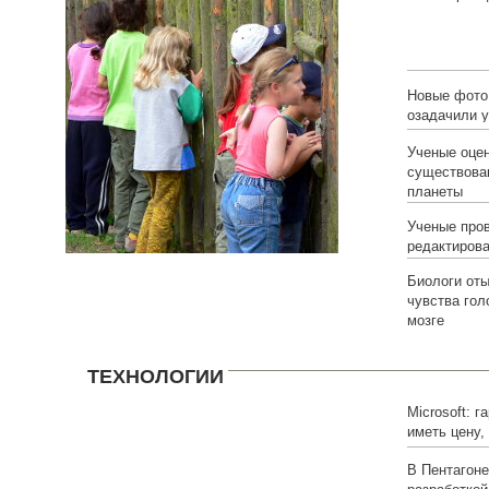
избыточного
Новые фото
озадачили 
Ученые оце
существова
планеты
Ученые про
редактирова
Биологи от
чувства гол
мозге
ТЕХНОЛОГИИ
Microsoft: г
иметь цену
функционал
В Пентагоне