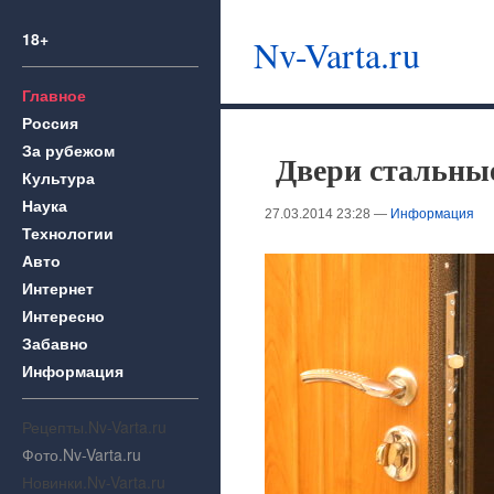
18+
Nv-Varta.ru
Главное
Россия
За рубежом
Двери стальны
Культура
Наука
27.03.2014 23:28 —
Информация
Технологии
Авто
Интернет
Интересно
Забавно
Информация
Рецепты.Nv-Varta.ru
Фото.Nv-Varta.ru
Новинки.Nv-Varta.ru