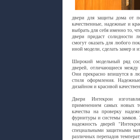
двери для защиты дома от п
качественные, надежные и кр
выбрать для себя именно то, ч
двери придаст солидности л
смогут оказать для любого по
иной модели, сделать замер и 
Широкий модельный ряд сост
дверей, отличающиеся между 
Они прекрасно впишутся в люб
стиля оформления. Надежны
дизайном и красивой качестве
Двери Интекрон изготавл
применением самых новых те
качества на проверку надеж
фурнитуры и системы замков. 
надежность дверей "Интекро
специальными защитными мат
различных перепадов температ