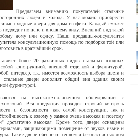
Предлагаем вниманию покупателей стальные
осторонних людей и холода. У нас можно приобрести
асивые входные двери для дома и офиса. Каждый сможет
то подходит по цене и внешнему виду. Внешний вид такой
юбому дому или офису. Наши продавцы-консультанты
купателя консультационную помощь по подборке той или
изготовить в кратчайший срок.
авляет более 20 различных видов стальных входных
собой конструкцией, внешней отделкой и фурнитурой.
ой интерьер, т.к. имеется возможность выбора цвета и
е стальные двери дополнят общий вид здания своим
нной фурнитурой.
иваются на высокотехнологичном оборудовании с
хнологий. Вся продукция проходит строгий контроль
ности и безопасности, как самой конструкции, так и
Устойчивость к взлому у замков очень высокая и поэтому
н" достаточно высокая. Кроме того, двери оснащены
ериалами, защищающими помещение от звуков извне и
уры. Такие двери обеспечат теплом и безопасностью дом