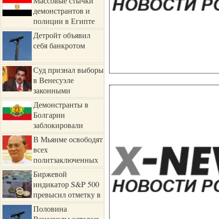
Массовые стычки
демонстрантов и
полиции в Египте
Детройт объявил
себя банкротом
Суд признал выборы
в Венесуэле
законными
Демонстранты в
Болгарии
заблокировали
парламент
В Мьянме освободят
всех
политзаключенных
Биржевой
индикатор S&P 500
превысил отметку в
1700 пунктов
Половина
Венесуэлы осталась