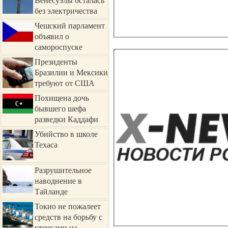
без электричества
Чешский парламент
объявил о
самороспуске
Президенты
Бразилии и Мексики
требуют от США
объяснений
Похищена дочь
бывшего шефа
разведки Каддафи
Убийство в школе
Техаса
Разрушительное
наводнение в
Тайланде
Токио не пожалеет
средств на борьбу с
утечками на