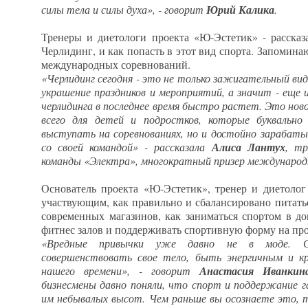
силы тела и силы духа», - говорит
Юрий Калика
.
Тренеры и диетологи проекта «Ю-Эстетик» - рассказа
Черлидинг, и как попасть в этот вид спорта. Запомин
международных соревнований.
«Черлидинг сегодня - это не только зажигательный ви
украшение праздников и мероприятий, а значит - еще
черлидинга в последнее время быстро растет. Это нов
всего для детей и подростков, которые буквальн
выступать на соревнованиях, но и достойно зарабат
со своей командой» - рассказала
Алиса Лантух
, тр
команды «Электра», многократный призер международн
Основатель проекта «Ю-Эстетик», тренер и диетолог
участвующим, как правильно и сбалансировано питать
современных магазинов, как заниматься спортом в д
фитнес залов и поддерживать спортивную форму на пр
«Вредные привычки уже давно не в моде. Сл
совершенствовать свое тело, быть энергичным и 
нашего времени», - говорит
Анастасия Иванкин
бизнесмены давно поняли, что спорт и поддержание г
им небывалых высот. Чем раньше вы осознаете это, т