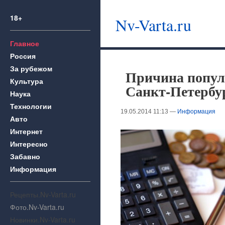
18+
Nv-Varta.ru
Главное
Россия
За рубежом
Причина популя
Культура
Санкт-Петербу
Наука
Технологии
19.05.2014 11:13 —
Информация
Авто
Интернет
Интересно
Забавно
Информация
Рецепты.Nv-Varta.ru
Фото.Nv-Varta.ru
Новинки.Nv-Varta.ru