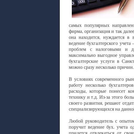
самых популярных направлени
фирма, организация и так далее
она находится, нуждается в 
ведение бухгалтерского учета 
проблем с налоговыми и д
максимально выгодное управл
бухгалтерские услуги в Санк
можно сразу несколько причин
В условиях современного рын
работу несколько бухгалтеро
расходы, которые понесет к
технику и т.д. Из-за этого бо
своего развития, решают отдат
специализирующихся на данной
Любой руководитель с опытом,
поручит ведение бух. учета о
придется отвлекаться от сво