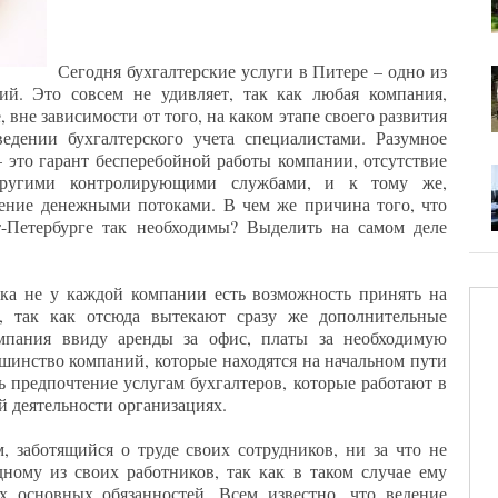
Сегодня бухгалтерские услуги в Питере – одно из
й. Это совсем не удивляет, так как любая компания,
, вне зависимости от того, на каком этапе своего развития
ведении бухгалтерского учета специалистами. Разумное
– это гарант бесперебойной работы компании, отсутствие
ругими контролирующими службами, и к тому же,
ение денежными потоками. В чем же причина того, что
т-Петербурге так необходимы? Выделить на самом деле
.
ка не у каждой компании есть возможность принять на
в, так как отсюда вытекают сразу же дополнительные
омпания ввиду аренды за офис, платы за необходимую
льшинство компаний, которые находятся на начальном пути
ь предпочтение услугам бухгалтеров, которые работают в
 деятельности организациях.
 заботящийся о труде своих сотрудников, ни за что не
дному из своих работников, так как в таком случае ему
их основных обязанностей. Всем известно, что ведение