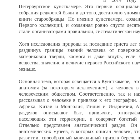
Петербургской кунсткамере. Это первый официаль
собрания редкостей были и до того, достаточно упомя
книги старообрядцы. Но именно кунсткамера, созда
Первого коллекций, и созданная ровно спустя десят
стали организаторами правильной, систематической на
Хотя исследования природы за последние триста лет 
раздвинув границы знаний человека от поверхно
материковой тверди, космоса и даже вглубь, если 
вещества, значение и величие первого Российского нау
меньше.
Основная тема, которая освещается в Кунсткамере,- эт
анатомия (за некоторым исключением), а человек в
человеческим обществом. Соответственно, так и на
рассказывая о человеке в привязке к его географии.
Африка, Китай и Монголия, Индия и Индонезия, А
разделов описывают быт, привычки, этнографи
населяющих эти территории, и содержат богатый 
Отдельно представлен анатомический раздел. Он
анатомических музеев, в которых описан человек, эт
развитии, своеобразный молчаливый призыв беречь пр