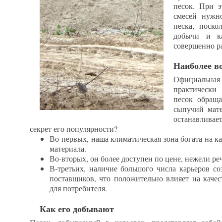
песок. При э
смесей нужн
песка, поско
добычи и ка
совершенно р
Наиболее в
Официальная
практическ
песок обраща
сыпучий мате
останавливает
секрет его популярности?
Во-первых, наша климатическая зона богата на к
материала.
Во-вторых, он более доступен по цене, нежели ре
В-третьих, наличие большого числа карьеров с
поставщиков, что положительно влияет на качест
для потребителя.
Как его добывают